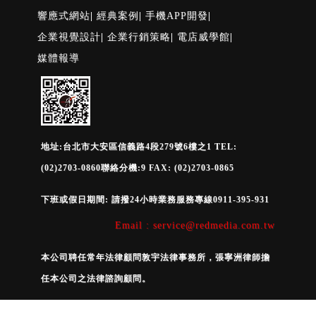
響應式網站
|
經典案例
|
手機APP開發
|
企業視覺設計
|
企業行銷策略
|
電店威學館
|
媒體報導
地址:台北市大安區信義路4段279號6樓之1 TEL:
(02)2703-0860聯絡分機:9 FAX: (02)2703-0865
下班或假日期間: 請撥24小時業務服務專線0911-395-931
Email : service@redmedia.com.tw
本公司聘任常年法律顧問敦宇法律事務所，張寧洲律師擔
任本公司之法律諮詢顧問。