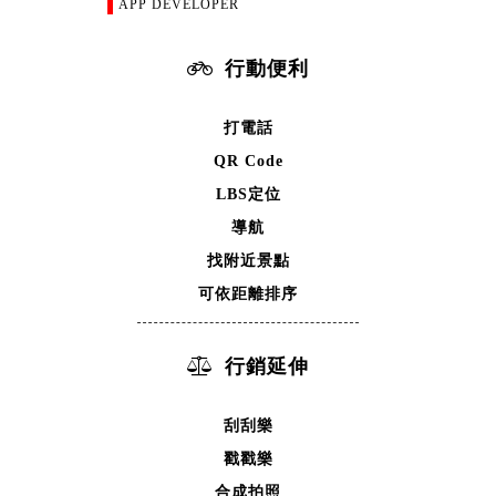
APP DEVELOPER
行動便利
打電話
QR Code
LBS定位
導航
找附近景點
可依距離排序
行銷延伸
刮刮樂
戳戳樂
合成拍照