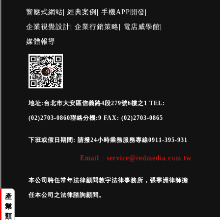
響應式網站
|
經典案例
|
手機APP開發
|
企業視覺設計
|
企業行銷策略
|
電店威學館
|
媒體報導
地址:台北市大安區信義路4段279號6樓之1 TEL:
(02)2703-0860聯絡分機:9 FAX: (02)2703-0865
下班或假日期間: 請撥24小時業務服務專線0911-395-931
Email : service@redmedia.com.tw
本公司聘任常年法律顧問敦宇法律事務所，張寧洲律師擔
任本公司之法律諮詢顧問。
產
業
類