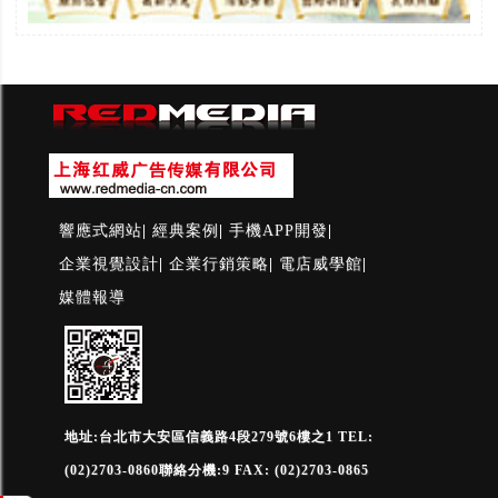
響應式網站
|
經典案例
|
手機APP開發
|
企業視覺設計
|
企業行銷策略
|
電店威學館
|
媒體報導
地址:台北市大安區信義路4段279號6樓之1 TEL:
(02)2703-0860聯絡分機:9 FAX: (02)2703-0865