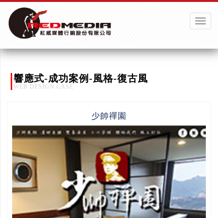
Toggle
naviga
響應式-成功案例-風格-復古風
WEB DESIGN CASE
少帥禪園