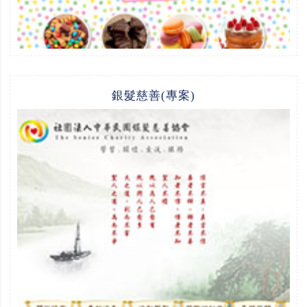
銀髮慈善(專案)