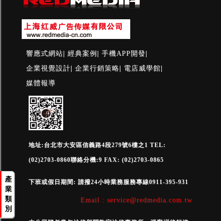
響應式網站
|
經典案例
|
手機APP開發
|
企業視覺設計
|
企業行銷策略
|
電店威學館
|
媒體報導
地址:台北市大安區信義路4段279號6樓之1 TEL:
(02)2703-0860聯絡分機:9 FAX: (02)2703-0865
產
下班或假日期間: 請撥24小時業務服務專線0911-395-931
業
類
Email : service@redmedia.com.tw
別